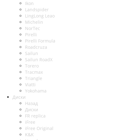
Ikon
Landspider
LingLong Leao
Michelin
NorTec
Pirelli
Pirelli Formula
Roadcruza
Sailun
Sailun RoadX
Torero
Tracmax
Triangle
Viatti
Yokohama
Диски
Назад
Диски
FR replica
iFree
iFree Original
K&K