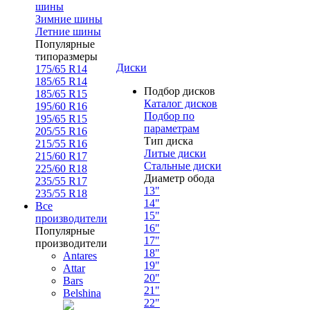
шины
Зимние шины
Летние шины
Популярные
типоразмеры
Диски
175/65 R14
185/65 R14
Подбор дисков
185/65 R15
Каталог дисков
195/60 R16
Подбор по
195/65 R15
параметрам
205/55 R16
Тип диска
215/55 R16
Литые диски
215/60 R17
Стальные диски
225/60 R18
Диаметр обода
235/55 R17
13"
235/55 R18
14"
Все
15"
производители
16"
Популярные
17"
производители
18"
Antares
19"
Attar
20"
Bars
21"
Belshina
22"