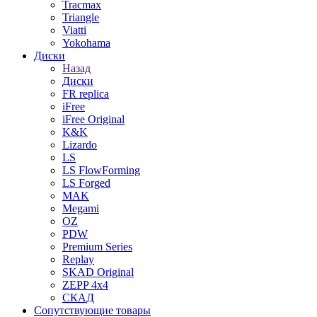
Tracmax
Triangle
Viatti
Yokohama
Диски
Назад
Диски
FR replica
iFree
iFree Original
K&K
Lizardo
LS
LS FlowForming
LS Forged
MAK
Megami
OZ
PDW
Premium Series
Replay
SKAD Original
ZEPP 4x4
СКАД
Сопутствующие товары