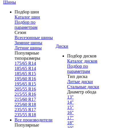
Шины
Подбор шин
Каталог шин
Подбор по
параметрам
Сезон
Всесезонные шины
Зимние шины
Диски
Летние шины
Популярные
Подбор дисков
типоразмеры
Каталог дисков
175/65 R14
Подбор по
185/65 R14
параметрам
185/65 R15
Тип диска
195/60 R16
Литые диски
195/65 R15
Стальные диски
205/55 R16
Диаметр обода
215/55 R16
13"
215/60 R17
14"
225/60 R18
15"
235/55 R17
16"
235/55 R18
17"
Все производители
18"
Популярные
19"