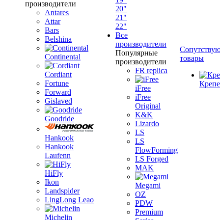
производители
20"
Antares
21"
Attar
22"
Bars
Все
Belshina
производители
Сопутству
Популярные
Continental
товары
производители
FR replica
Cordiant
Fortune
Креп
iFree
Forward
iFree
Gislaved
Original
K&K
Goodride
Lizardo
LS
Hankook
LS
Hankook
FlowForming
Laufenn
LS Forged
MAK
HiFly
Ikon
Megami
Landspider
OZ
LingLong Leao
PDW
Premium
Michelin