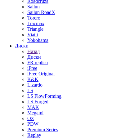
Roadcruza
Sailun
Sailun RoadX
Torero
Tracmax
Triangle
Viatti
Yokohama
Диски
Назад
Диски
FR replica
iFree
iFree Original
K&K
Lizardo
LS
LS FlowForming
LS Forged
MAK
Megami
OZ
PDW
Premium Series
Replay