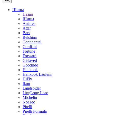
Шины
Назад
Шины
Antares
Attar
Bars
Belshina
Continental
Cordiant
Fortune
Forward
Gislaved
Goodride
Hankook
Hankook Laufenn
HiFly
Ikon
Landspider
LingLong Leao
Michelin
NorTec
Pirelli
Pirelli Formula