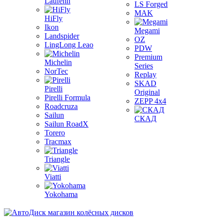
Laufenn
LS Forged
MAK
HiFly
Ikon
Megami
Landspider
OZ
LingLong Leao
PDW
Premium
Michelin
Series
NorTec
Replay
SKAD
Pirelli
Original
Pirelli Formula
ZEPP 4x4
Roadcruza
Sailun
СКАД
Sailun RoadX
Torero
Tracmax
Triangle
Viatti
Yokohama