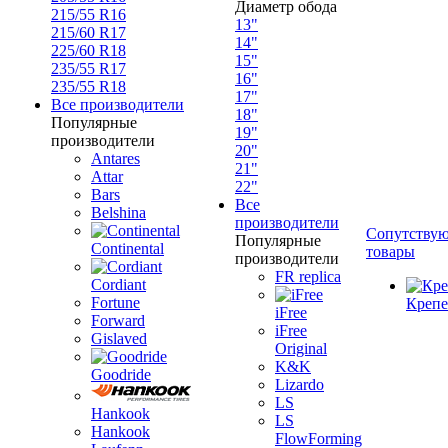
Диаметр обода
215/55 R16
13"
215/60 R17
14"
225/60 R18
15"
235/55 R17
16"
235/55 R18
17"
Все производители
18"
Популярные
19"
производители
20"
Antares
21"
Attar
22"
Bars
Все
Belshina
производители
Сопутству
Популярные
Continental
товары
производители
FR replica
Cordiant
Fortune
Креп
iFree
Forward
iFree
Gislaved
Original
K&K
Goodride
Lizardo
LS
Hankook
LS
Hankook
FlowForming