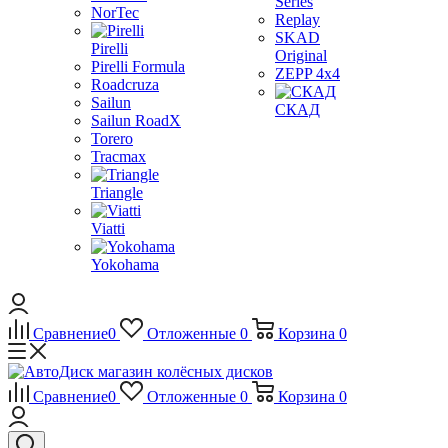
Series
NorTec
Replay
SKAD
Pirelli
Original
Pirelli Formula
ZEPP 4x4
Roadcruza
Sailun
СКАД
Sailun RoadX
Torero
Tracmax
Triangle
Viatti
Yokohama
Сравнение
0
Отложенные
0
Корзина
0
Сравнение
0
Отложенные
0
Корзина
0