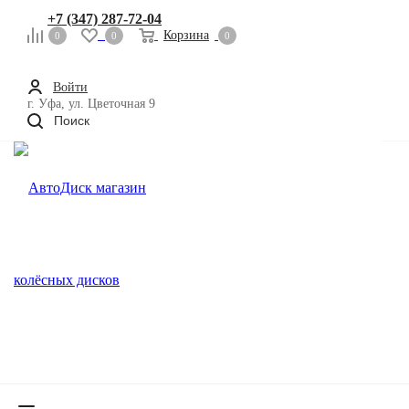
+7 (347) 287-72-04
Корзина
0
0
0
Войти
г. Уфа, ул. Цветочная 9
Поиск