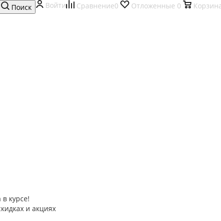
Войти
Сравнение
0
Отложенные
0
Корзин
Поиск
 в курсе!
скидках и акциях