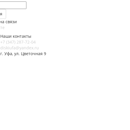
на связи
те
Наши контакты
+7 (347) 287-72-04
diskiufa@yandex.ru
г. Уфа, ул. Цветочная 9