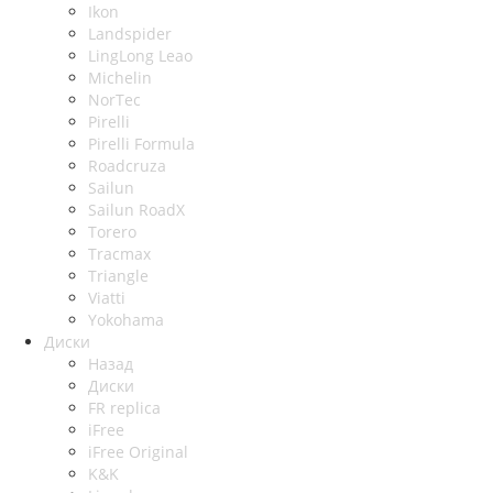
Ikon
Landspider
LingLong Leao
Michelin
NorTec
Pirelli
Pirelli Formula
Roadcruza
Sailun
Sailun RoadX
Torero
Tracmax
Triangle
Viatti
Yokohama
Диски
Назад
Диски
FR replica
iFree
iFree Original
K&K