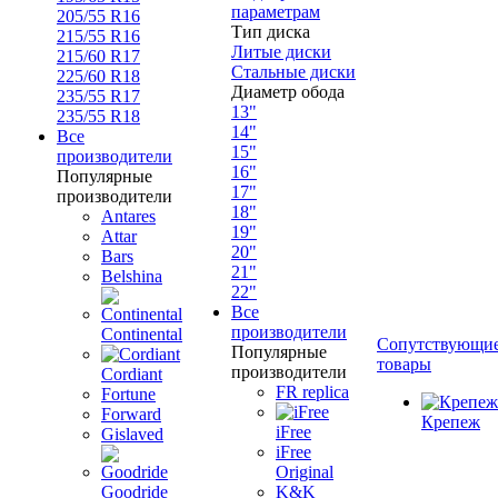
параметрам
205/55 R16
Тип диска
215/55 R16
Литые диски
215/60 R17
Стальные диски
225/60 R18
Диаметр обода
235/55 R17
13"
235/55 R18
14"
Все
15"
производители
16"
Популярные
17"
производители
18"
Antares
19"
Attar
20"
Bars
21"
Belshina
22"
Все
производители
Continental
Сопутствующи
Популярные
товары
производители
Cordiant
FR replica
Fortune
Forward
Крепеж
iFree
Gislaved
iFree
Original
Goodride
K&K