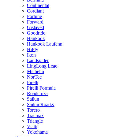
Continental
Cordiant
Fortune
Forward
Gislaved
Goodride
Hankook
Hankook Laufenn
HiFly
Ikon
Landspider
LingLong Leao
Michelin
NorTec
Pirelli
Pirelli Formula
Roadcruza
Sailun
Sailun RoadX
Torero
Tracmax
Triangle
Viatti
Yokohama