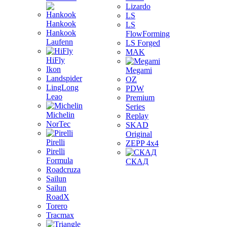
Lizardo
LS
Hankook
LS
Hankook
FlowForming
Laufenn
LS Forged
MAK
HiFly
Ikon
Megami
Landspider
OZ
LingLong
PDW
Leao
Premium
Series
Michelin
Replay
NorTec
SKAD
Original
Pirelli
ZEPP 4x4
Pirelli
Formula
СКАД
Roadcruza
Sailun
Sailun
RoadX
Torero
Tracmax