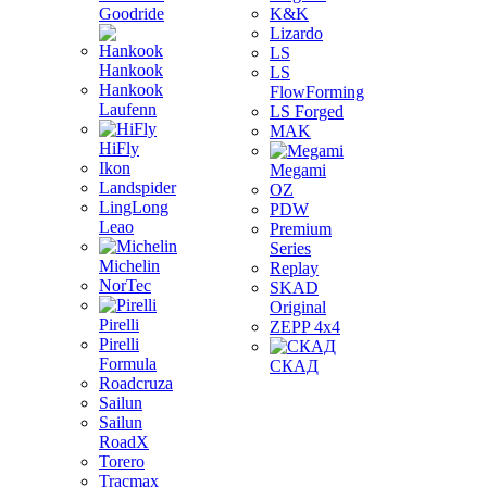
Goodride
K&K
Lizardo
LS
Hankook
LS
Hankook
FlowForming
Laufenn
LS Forged
MAK
HiFly
Ikon
Megami
Landspider
OZ
LingLong
PDW
Leao
Premium
Series
Michelin
Replay
NorTec
SKAD
Original
Pirelli
ZEPP 4x4
Pirelli
Formula
СКАД
Roadcruza
Sailun
Sailun
RoadX
Torero
Tracmax