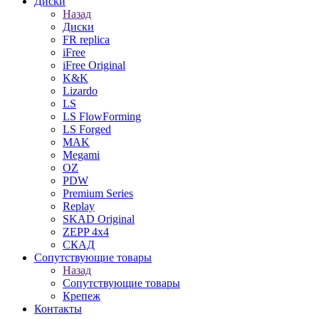
Диски
Назад
Диски
FR replica
iFree
iFree Original
K&K
Lizardo
LS
LS FlowForming
LS Forged
MAK
Megami
OZ
PDW
Premium Series
Replay
SKAD Original
ZEPP 4x4
СКАД
Сопутствующие товары
Назад
Сопутствующие товары
Крепеж
Контакты