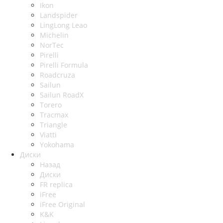
Ikon
Landspider
LingLong Leao
Michelin
NorTec
Pirelli
Pirelli Formula
Roadcruza
Sailun
Sailun RoadX
Torero
Tracmax
Triangle
Viatti
Yokohama
Диски
Назад
Диски
FR replica
iFree
iFree Original
K&K