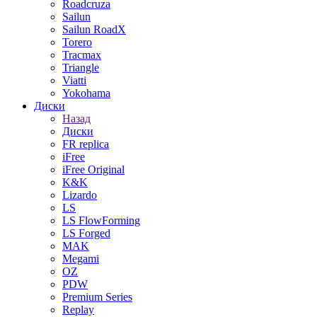
Roadcruza
Sailun
Sailun RoadX
Torero
Tracmax
Triangle
Viatti
Yokohama
Диски
Назад
Диски
FR replica
iFree
iFree Original
K&K
Lizardo
LS
LS FlowForming
LS Forged
MAK
Megami
OZ
PDW
Premium Series
Replay