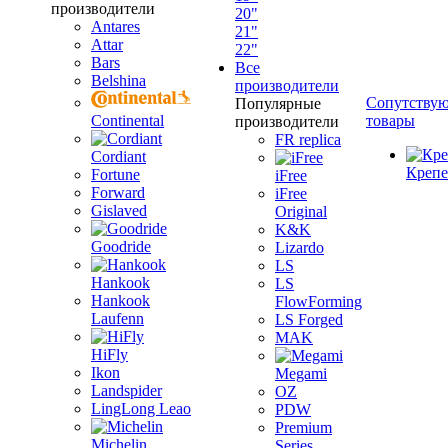
производители
20"
Antares
21"
Attar
22"
Bars
Все
Belshina
производители
Сопутству
Популярные
Continental
товары
производители
FR replica
Cordiant
Креп
Fortune
iFree
Forward
iFree
Gislaved
Original
K&K
Goodride
Lizardo
LS
Hankook
LS
Hankook
FlowForming
Laufenn
LS Forged
MAK
HiFly
Ikon
Megami
Landspider
OZ
LingLong Leao
PDW
Premium
Michelin
Series