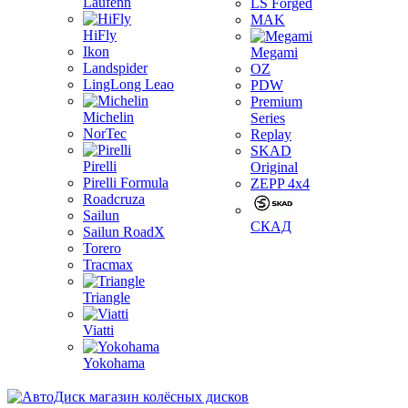
Laufenn
LS Forged
MAK
HiFly
Ikon
Megami
Landspider
OZ
LingLong Leao
PDW
Premium
Michelin
Series
NorTec
Replay
SKAD
Pirelli
Original
Pirelli Formula
ZEPP 4x4
Roadcruza
Sailun
СКАД
Sailun RoadX
Torero
Tracmax
Triangle
Viatti
Yokohama