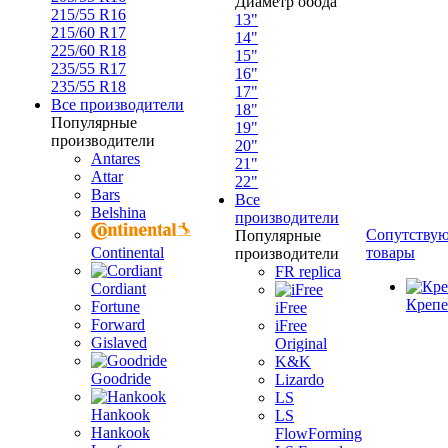
Диаметр обода
215/55 R16
13"
215/60 R17
14"
225/60 R18
15"
235/55 R17
16"
235/55 R18
17"
Все производители
18"
Популярные
19"
производители
20"
Antares
21"
Attar
22"
Bars
Все
Belshina
производители
Сопутству
Популярные
Continental
товары
производители
FR replica
Cordiant
Креп
Fortune
iFree
Forward
iFree
Gislaved
Original
K&K
Goodride
Lizardo
LS
Hankook
LS
Hankook
FlowForming