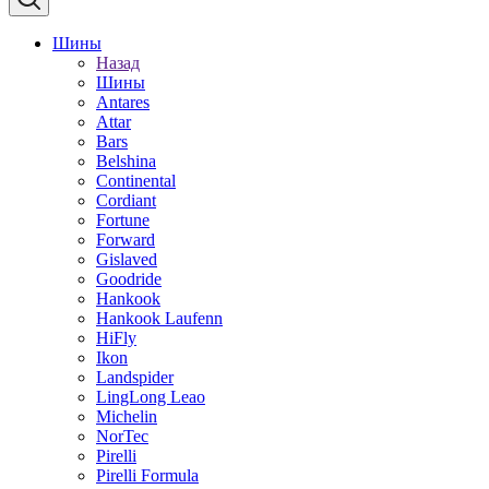
Шины
Назад
Шины
Antares
Attar
Bars
Belshina
Continental
Cordiant
Fortune
Forward
Gislaved
Goodride
Hankook
Hankook Laufenn
HiFly
Ikon
Landspider
LingLong Leao
Michelin
NorTec
Pirelli
Pirelli Formula