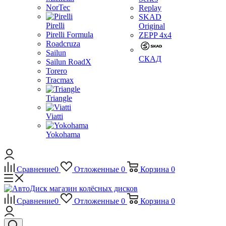
NorTec
Replay
SKAD
Pirelli
Original
Pirelli Formula
ZEPP 4x4
Roadcruza
Sailun
СКАД
Sailun RoadX
Torero
Tracmax
Triangle
Viatti
Yokohama
Сравнение
0
Отложенные
0
Корзина
0
Сравнение
0
Отложенные
0
Корзина
0