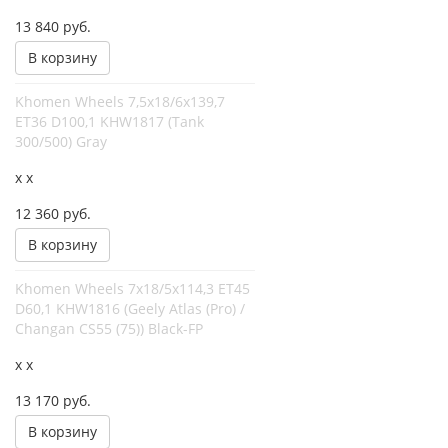
13 840
руб.
В корзину
Khomen Wheels 7,5x18/6x139,7
ET36 D100,1 KHW1817 (Tank
300/500) Gray
x x
12 360
руб.
В корзину
Khomen Wheels 7x18/5x114,3 ET45
D60,1 KHW1816 (Geely Atlas (Pro) /
Changan CS55 (75)) Black-FP
x x
13 170
руб.
В корзину